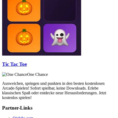
Tic Tac Toe
One Chance
Ausweichen, springen und punkten in den besten kostenlosen
Arcade-Spielen! Sofort spielbar, keine Downloads. Erlebe
klassischen Spaß oder entdecke neue Herausforderungen. Jetzt
kostenlos spielen!
Partner-Links