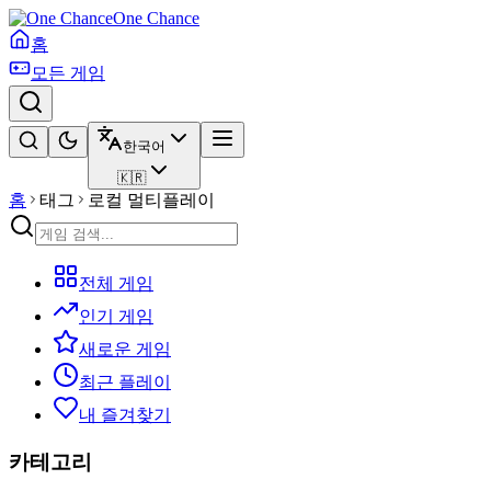
One Chance
홈
모든 게임
한국어
🇰🇷
홈
태그
로컬 멀티플레이
전체 게임
인기 게임
새로운 게임
최근 플레이
내 즐겨찾기
카테고리