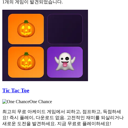
1개의 게임이 발견되었습니다.
Tic Tac Toe
One Chance
최고의 무료 아케이드 게임에서 피하고, 점프하고, 득점하세
요! 즉시 플레이, 다운로드 없음. 고전적인 재미를 되살리거나
새로운 도전을 발견하세요. 지금 무료로 플레이하세요!