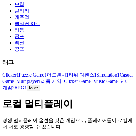
모험
클리커
캐주얼
클리커 RPG
리듬
공포
액션
공포
태그
Clicker
1
Puzzle Game
1
어드벤처
1
타워 디펜스
1
Simulation
1
Casual
Game
1
Multiplayer
1
리듬 게임
1
Clicker Game
1
Music Game
1
인디
게임
2
RPG
1
More
로컬 멀티플레이
경쟁 멀티플레이 옵션을 갖춘 게임으로, 플레이어들이 로컬에
서 서로 경쟁할 수 있습니다.